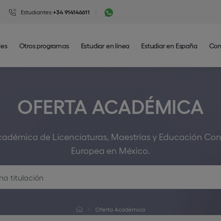
Estudiantes:
+34 914146611
les
Otros programas
Estudiar en línea
Estudiar en España
Con
OFERTA ACADÉMICA
académica de Licenciaturas, Maestrías y Educación Con
Europea en México.
Oferta Académica