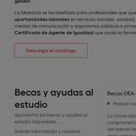
género
”.
La Maestría se ha diseñado para profesionales que qu
oportunidades laborales
en servicios sociales, sanidad
medios de comunicación y organismos públicos o privado
Certificado de Agente de Igualdad
que avala la forma
Descarga el catálogo
Becas y ayudas al
Becas OEA 
estudio
Postula h
Aprovecha las becas y ayudas al
La Universid
estudio disponibles.
comprometida
del talento d
Solicita información y nuestros
otros países