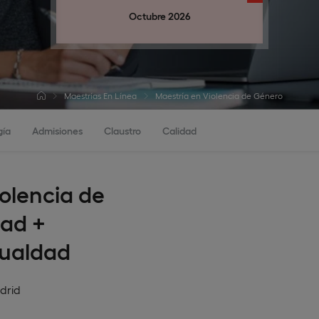
Octubre 2026
Maestrías En Línea
Maestría en Violencia de Género
gía
Admisiones
Claustro
Calidad
iolencia de
dad +
gualdad
drid