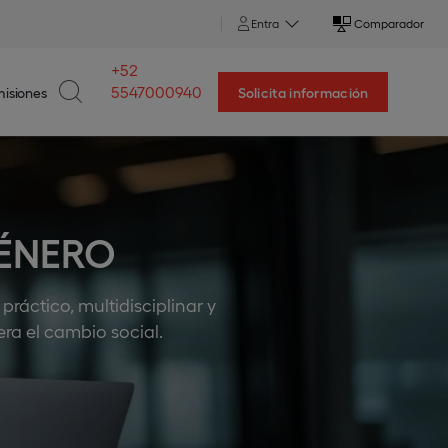
Entra
Comparador
+52
5547000940
isiones
Solicita información
GÉNERO
ráctico, multidisciplinar y
era el cambio social.