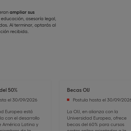
ieran
ampliar sus
, educación, asesoría legal,
s. Al terminar, optarás al
ción recibida.
del 50%
Becas OIJ
asta el 30/09/2026
Postula hasta el 30/09/202
ad Europea está
La OIJ, en alianza con la
 con el desarrollo
Universidad Europea, ofrece
e América Latina y
becas del 60% para cursos
 miembros de la
cortos online orientados a la