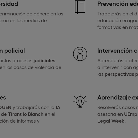
ersidad
Prevención edu
iscriminación de género en los
Trabajarás en el 
 como en los medios de
educación en igua
formativas en mat
 policial
Intervención c
stintos procesos
judiciales
Aprenderás a ate
en los casos de violencia de
a intervenir con a
las
perspectivas p
es
Aprendizaje ex
OGEN
y trabajarás con la
IA
Resolverás casos r
de Tirant lo Blanch
en el
asesoría en
UEmp
ción de informes y
Legal Week.