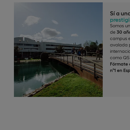
Sí a un
prestig
Somos un
de
30 año
campus e
avalada p
internaci
como QS 
Fórmate c
nº1 en Es