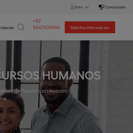
Entra
Comparador
+52
5547000940
isiones
Solicita información
ECURSOS HUMANOS
safíos del futuro con nuestro
ne.