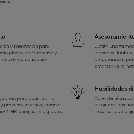
resas.
nto
Asesoramiento 
ción y fidelización para
Obtén una formaci
 como planes de formación y
laborales, tanto a 
ramas de comunicación
preparándote par
empresarial o insti
Habilidades dir
uardia para optimizar la
Aprende técnicas 
y procesos internos, como el
dirigir equipos hac
ment
, HR
analytics
y big data.
inciertos, comple