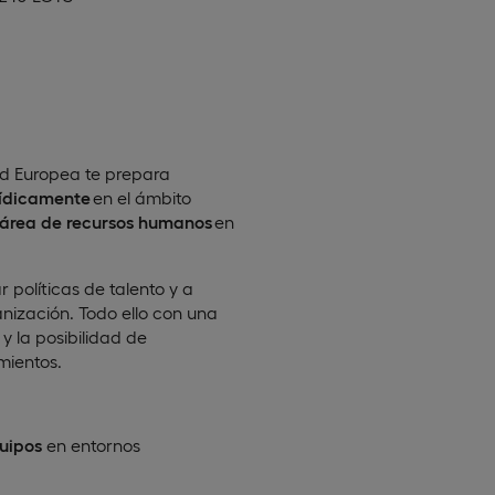
ad Europea te prepara
urídicamente
en el ámbito
l área de recursos humanos
en
 políticas de talento y a
anización. Todo ello con una
y la posibilidad de
mientos.
quipos
en entornos