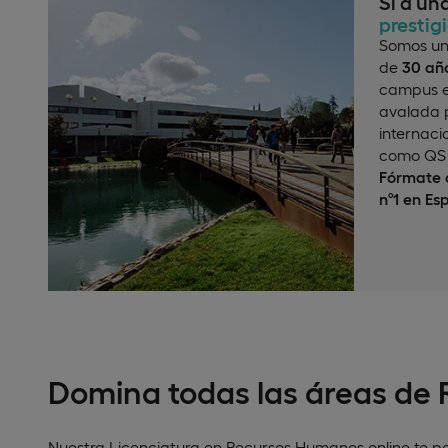
Sí a un
prestig
Somos un
de
30 año
campus e
avalada p
internaci
como QS 
Fórmate c
nº1 en Es
Domina todas las áreas de
Nuestra Licenciatura en Recursos Humanos online te per