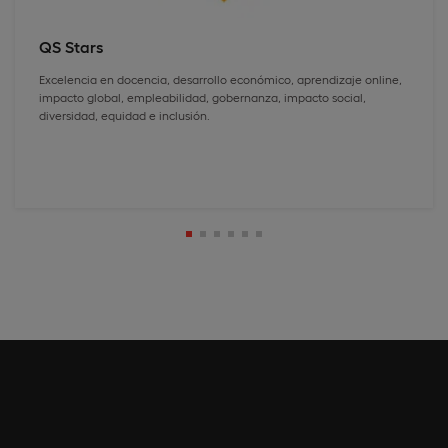
QS Stars
Excelencia en docencia, desarrollo económico, aprendizaje online,
impacto global, empleabilidad, gobernanza, impacto social,
diversidad, equidad e inclusión.