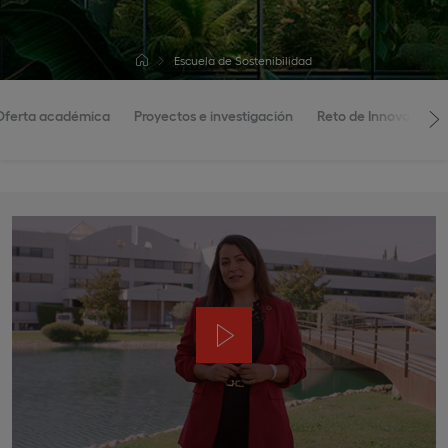
Escuela de Sostenibilidad
Oferta académica
Proyectos e investigación
Reto de Innovación e