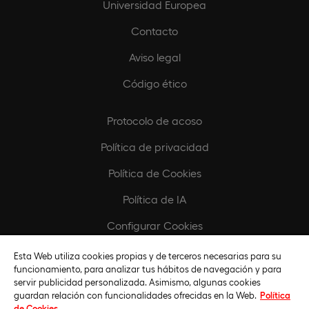
Universidad Europea
Contacto
Aviso legal
Código ético
Protocolo de acoso
Política de privacidad
Política de Cookies
Política de IA
Configurar Cookies
Esta Web utiliza cookies propias y de terceros necesarias para su
Europeamedia
funcionamiento, para analizar tus hábitos de navegación y para
servir publicidad personalizada. Asimismo, algunas cookies
Fundación Universidad Europea
guardan relación con funcionalidades ofrecidas en la Web.
Política
de Cookies