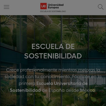
ESCUELA DE
SOSTENIBILIDAD
Crece profesionalmente mientras mejoras la
sociedad con tu conocimiento. Fórmate en la
Escuela Universitaria de
primera
Sostenibilidad
de España desde México.