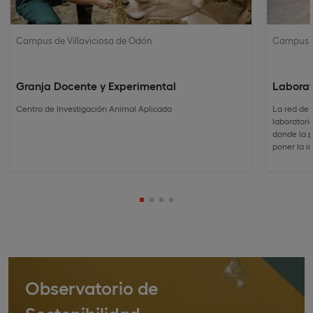
Campus de Villaviciosa de Odón
Campus d
Granja Docente y Experimental
Laborat
Centro de Investigación Animal Aplicada
La red de
laboratorio
donde la p
poner la i
Observatorio de
Sostenibilidad