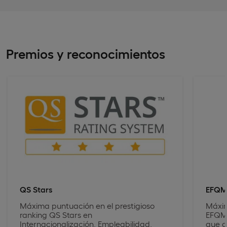
Premios y reconocimientos
QS Stars
EFQ
Máxima puntuación en el prestigioso
Máxim
ranking QS Stars en
EFQM,
Internacionalización, Empleabilidad,
que g