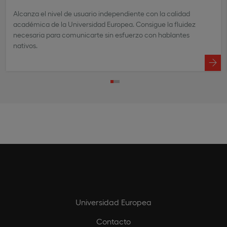
Alcanza el nivel de usuario independiente con la calidad
académica de la Universidad Europea. Consigue la fluidez
necesaria para comunicarte sin esfuerzo con hablantes
nativos.
Universidad Europea
Contacto