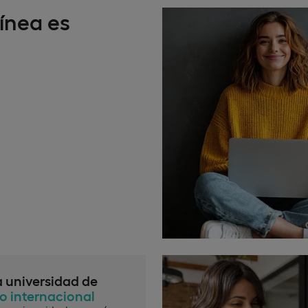
ínea es
a universidad de
io internacional