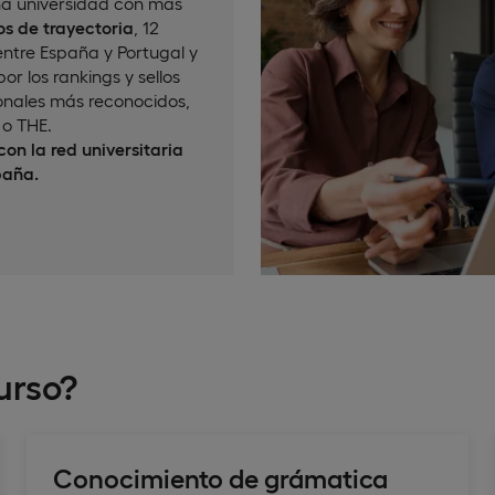
a universidad con más
s de trayectoria
, 12
ntre España y Portugal y
or los rankings y sellos
onales más reconocidos,
o THE.
on la red universitaria
paña.
urso?
Conocimiento de grámatica