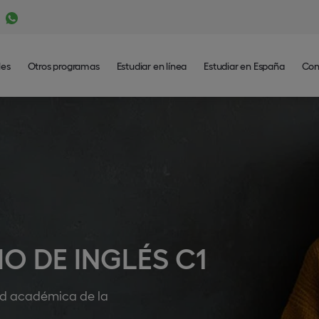
les
Otros programas
Estudiar en línea
Estudiar en España
Con
O DE INGLÉS C1
dad académica de la