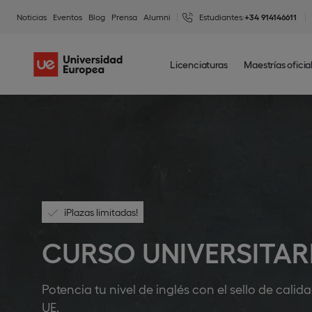
Noticias
Eventos
Blog
Prensa
Alumni
Estudiantes:
+34 914146611
Licenciaturas
Maestrías oficia
¡Plazas limitadas!
CURSO UNIVERSITARI
Potencia tu nivel de inglés con el sello de cali
UE.