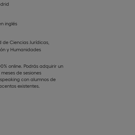
drid
en
inglés
 de Ciencias Jurídicas,
ión y Humanidades
00% online. Podrás adquirir un
 6 meses de sesiones
tu speaking con alumnos de
acentos existentes.