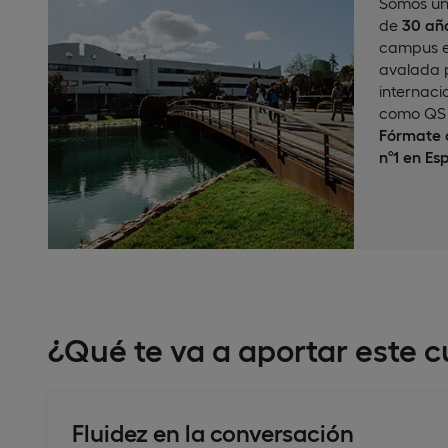
Somos un
de
30 año
campus e
avalada p
internaci
como QS 
Fórmate c
nº1 en Es
¿Qué te va a aportar este c
Fluidez en la conversación