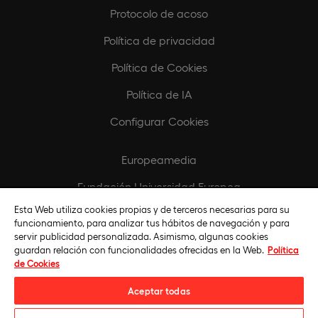
Protocolo de acoso
Política de privacidad
Política de Cookies
Política de IA
Configurar Cookies
Europeamedia
Fundación Universidad Europea
Esta Web utiliza cookies propias y de terceros necesarias para su
Biblioteca
funcionamiento, para analizar tus hábitos de navegación y para
servir publicidad personalizada. Asimismo, algunas cookies
guardan relación con funcionalidades ofrecidas en la Web.
Política
de Cookies
Aceptar todas