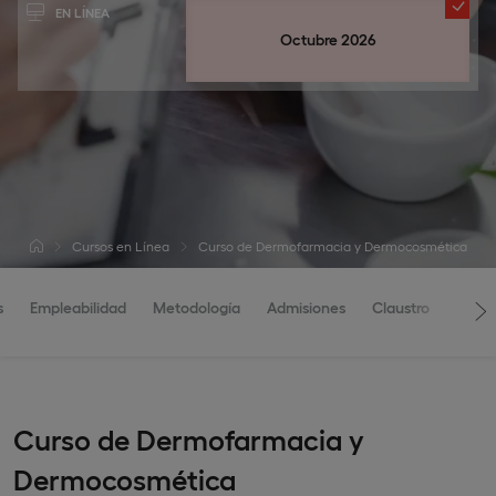
EN LÍNEA
Octubre 2026
Cursos en Línea
Curso de Dermofarmacia y Dermocosmética
s
Empleabilidad
Metodología
Admisiones
Claustro
Curso de Dermofarmacia y
Dermocosmética